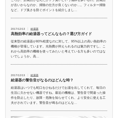
が古いからなのか、掃除の仕方が良くないのか…。フィルター掃除
など、ドブ臭さを防ぐポイントを紹介しまし…
2017/12/13
給湯器
高熱効率の給湯器ってどんなもの？選び方ガイド
従来型の給湯器が80%程度なのに対して、95%以上の高い熱効率の
機種が登場しています。光熱費が抑えられるのは魅力的ですし、こ
れから高効率の機種を使ってみたいと考えている方も多いのではな
いでしょうか。高…
2017/12/13
給湯器
給湯器の警告音がなるのはどんな時？
給湯器はいつでも蛇口をひねるだけでお湯を出してくれて、毎日の
生活に欠かせない機器ですね。最近の機種は、警告音で間違った操
作を防止したり、故障・危険を知らせてくれ、より安全に使える工
夫がされています。警告音が鳴るのはどんな…