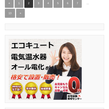
«
1
2
3
4
5
6
7
…
13
»