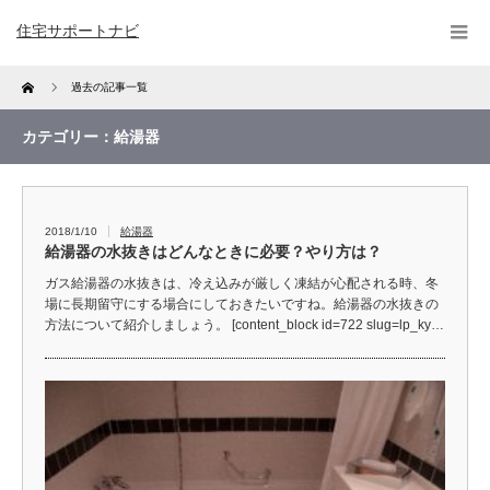
住宅サポートナビ
Home
過去の記事一覧
カテゴリー：給湯器
2018/1/10
給湯器
給湯器の水抜きはどんなときに必要？やり方は？
ガス給湯器の水抜きは、冷え込みが厳しく凍結が心配される時、冬
場に長期留守にする場合にしておきたいですね。給湯器の水抜きの
方法について紹介しましょう。 [content_block id=722 slug=lp_ky…