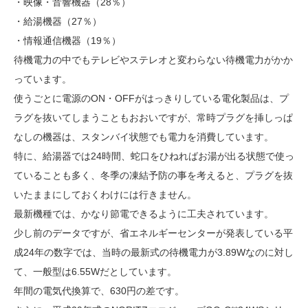
・映像・音響機器（28％）
・給湯機器（27％）
・情報通信機器（19％）
待機電力の中でもテレビやステレオと変わらない待機電力がかか
っています。
使うごとに電源のON・OFFがはっきりしている電化製品は、プ
ラグを抜いてしまうこともおおいですが、常時プラグを挿しっぱ
なしの機器は、スタンバイ状態でも電力を消費しています。
特に、給湯器では24時間、蛇口をひねればお湯が出る状態で使っ
ていることも多く、冬季の凍結予防の事を考えると、プラグを抜
いたままにしておくわけには行きません。
最新機種では、かなり節電できるように工夫されています。
少し前のデータですが、省エネルギーセンターが発表している平
成24年の数字では、当時の最新式の待機電力が3.89Wなのに対し
て、一般型は6.55Wだとしています。
年間の電気代換算で、630円の差です。