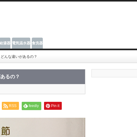
給湯器
電気温水器
食洗器
？どんな違いがあるの？
があるの？
RSS
feedly
Pin it