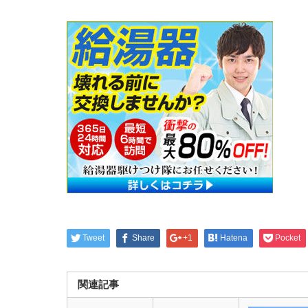
Tweet
Share
+1
Hatena
Pocket
関連記事