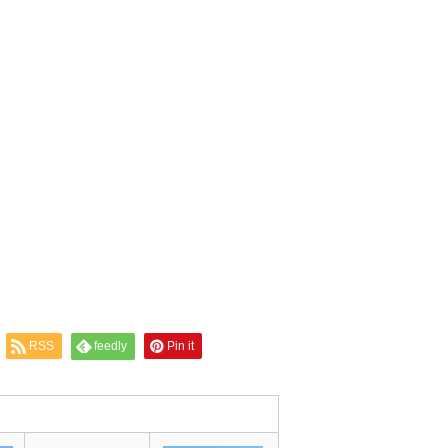
RSS
feedly
Pin it