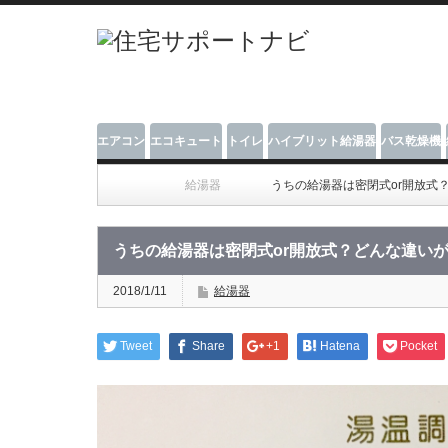
エアコン
エコキュート
トイレ
ハイブリット給湯器
バス乾燥機
給湯器
うちの給湯器は密閉式or開放式
うちの給湯器は密閉式or開放式？どんな違い
2018/1/11
給湯器
Tweet
Share
+1
Hatena
Pocket