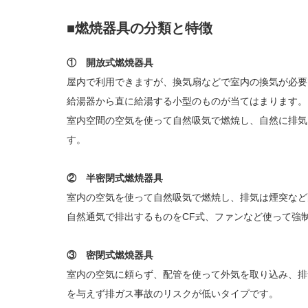
■燃焼器具の分類と特徴
① 開放式燃焼器具
屋内で利用できますが、換気扇などで室内の換気が必要
給湯器から直に給湯する小型のものが当てはまります。
室内空間の空気を使って自然吸気で燃焼し、自然に排気
す。
② 半密閉式燃焼器具
室内の空気を使って自然吸気で燃焼し、排気は煙突など
自然通気で排出するものをCF式、ファンなど使って強
③ 密閉式燃焼器具
室内の空気に頼らず、配管を使って外気を取り込み、排
を与えず排ガス事故のリスクが低いタイプです。