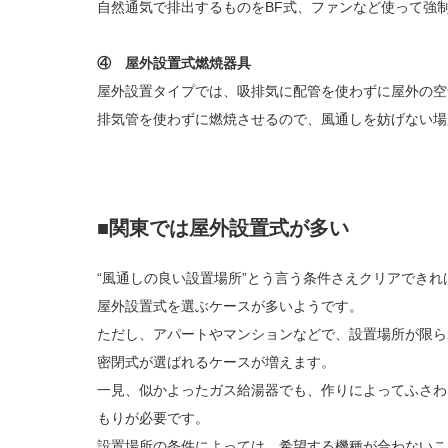
自然通気で排出するものをBF式、ファンなど使って強
④ 屋外設置式燃焼器具
屋外設置タイプでは、吸排気に配管を使わずに屋外の空
排気管を使わずに燃焼させるので、風通しを妨げない場
■関東では屋外設置式が多い
“風通しの良い設置場所”とう言う条件さえクリアでき
屋外設置式を選ぶケースが多いようです。
ただし、アパートやマンションなどで、設置場所が限ら
密閉式が選ばれるケースが増えます。
一見、似かよったガス給湯器でも、作りによってふさわ
もりが必要です。
設置場所の条件によっては、希望する機種が合わないこ