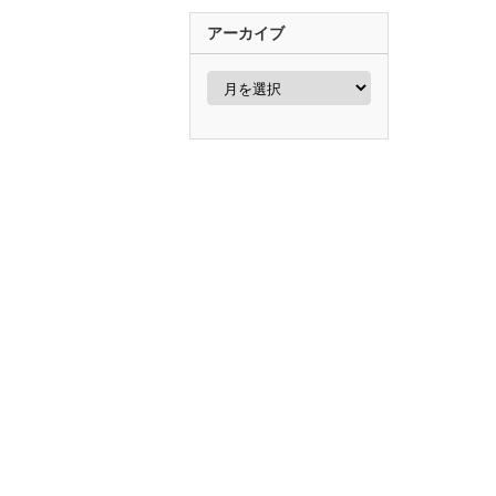
アーカイブ
ア
ー
カ
イ
ブ