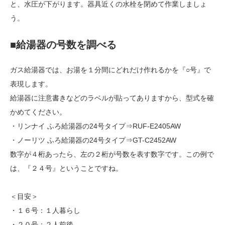
と、水圧が下がります。器具近くの水栓を閉めて作業しましょ
う。
■給湯器の号数を調べる
ガス給湯器では、お湯を１分間にどれだけ作れるかを『○号』で
表現します。
給湯器に注意書きなどのラベルが貼ってありますから、型式を確
かめてください。
・リンナイ ふろ給湯器の24号タイプ⇒RUF-E2405AW
・ノーリツ ふろ給湯器の24号タイプ⇒GT-C2452AW
数字が４桁あったら、左の２桁が号数を表す数字です。この例で
は、『２４号』ということですね。
＜目安＞
・１６号：１人暮らし
・２０号：２人前後