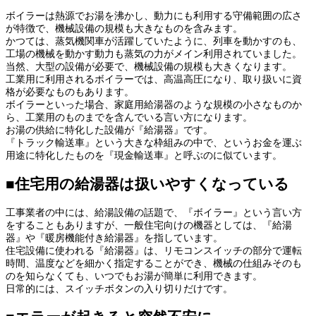
ボイラーは熱源でお湯を沸かし、動力にも利用する守備範囲の広さ
が特徴で、機械設備の規模も大きなものを含みます。
かつては、蒸気機関車が活躍していたように、列車を動かすのも、
工場の機械を動かす動力も蒸気の力がメイン利用されていました。
当然、大型の設備が必要で、機械設備の規模も大きくなります。
工業用に利用されるボイラーでは、高温高圧になり、取り扱いに資
格が必要なものもあります。
ボイラーといった場合、家庭用給湯器のような規模の小さなものか
ら、工業用のものまでを含んでいる言い方になります。
お湯の供給に特化した設備が『給湯器』です。
『トラック輸送車』という大きな枠組みの中で、というお金を運ぶ
用途に特化したものを『現金輸送車』と呼ぶのに似ています。
■住宅用の給湯器は扱いやすくなっている
工事業者の中には、給湯設備の話題で、『ボイラー』という言い方
をすることもありますが、一般住宅向けの機器としては、『給湯
器』や『暖房機能付き給湯器』を指しています。
住宅設備に使われる『給湯器』は、リモコンスイッチの部分で運転
時間、温度などを細かく指定することができ、機械の仕組みそのも
のを知らなくても、いつでもお湯が簡単に利用できます。
日常的には、スイッチボタンの入り切りだけです。