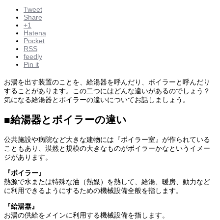
Tweet
Share
+1
Hatena
Pocket
RSS
feedly
Pin it
お湯を出す装置のことを、給湯器を呼んだり、ボイラーと呼んだり
することがあります。この二つにはどんな違いがあるのでしょう？
気になる給湯器とボイラーの違いについてお話しましょう。
■給湯器とボイラーの違い
公共施設や病院など大きな建物には『ボイラー室』が作られている
こともあり、漠然と規模の大きなものがボイラーかなというイメー
ジがあります。
『ボイラー』
熱源で水または特殊な油（熱媒）を熱して、給湯、暖房、動力など
に利用できるようにするための機械設備全般を指します。
『給湯器』
お湯の供給をメインに利用する機械設備を指します。