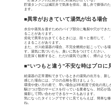
貯湯タンクには減圧弁で気体を排出、逃し弁で膨張のた
ます。
■異常がおきていて湯気が出る場合
水分や蒸気を逃すためのパイプ部分に亀裂や穴ができた
ることがあります。
劣化で異常がおきてくるときには、段々と進行して、「
とまることがあります。
また、ガス給湯器の場合、不完全燃焼が起こっている場
す。湯気に気づいたら、臭いに気をつけてください。
注意深く観察すると、ただの湯気では無く、煙のような
■“いつもと違う”不安な時はプロに
給湯器の正常運転できているときの湯気の出方を、新し
感じた場合には、プロの点検を受けましょう。
環境や使い方の差で、早い場合は3年程度で劣化の兆し
駆けつけ型のサービスを行っている業者なら、対応が迅
撮影して問い合わせできるケースもあります。
気になったタイミングですぐに見てもらえば、簡単な修
ね。