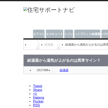
エアコン
エコキュート
トイレ
ハイブリット給湯器
バス
給湯器
給湯器から湯気が上がるのは異
給湯器から湯気が上がるのは異常サイン？
2017/9/6
給湯器
Tweet
Share
+1
Hatena
Pocket
RSS