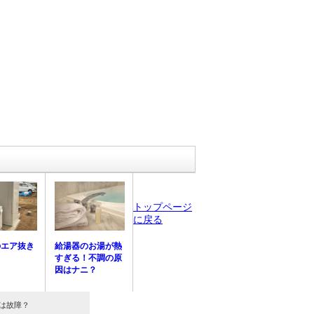
トップページ
に戻る
のエア抜き
給湯器のお湯が熱
すぎる！不調の原
因はナニ？
は故障？