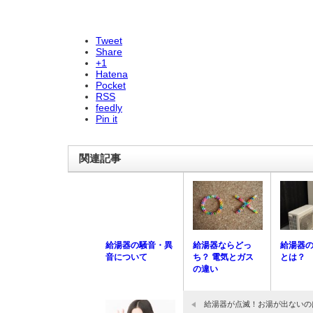
Tweet
Share
+1
Hatena
Pocket
RSS
feedly
Pin it
関連記事
給湯器の騒音・異
給湯器ならどっ
給湯器
音について
ち？ 電気とガス
とは？
の違い
給湯器が点滅！お湯が出ないの