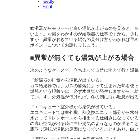
feedly
Pin it
給湯器からモワーっと白い湯気が上がるのを見ると、も
います。お湯をわかすのが給湯器の仕事ですから、少し
すが、異常がおきている場合の見分け方がわかれば早め
ポイントについてお話しましょう。
■異常が無くても湯気が上がる場合
次のようなケースで、立ち上って自然に消えて行く湯気
『給湯器の排気から湯気が出ている』
ガス給湯器では、ガスの燃焼によって生まれた熱を使っ
燃焼という現象では、必ず水蒸気が発生しますから、給
ています。外気温が低ければ、冬の朝に白い吐息が出る
『エコキュート室外機から湯気が出ている』
エコキュートでは室外機、熱交換ユニット部分から水分
水としてドレンホースから排出する仕組みになっている
の高い空気が出る時に白い湯気のようなものが出ること
霜取り運転が湯気の原因になっていることもあり、白い
『貯湯タンクの圧抜きのため湯気が出ている』