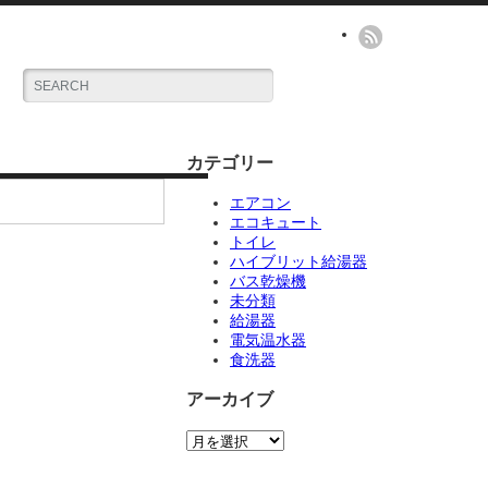
カテゴリー
エアコン
エコキュート
トイレ
ハイブリット給湯器
バス乾燥機
未分類
給湯器
電気温水器
食洗器
アーカイブ
ア
ー
カ