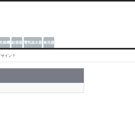
乾燥機
給湯器
電気温水器
食洗器
常サイン？