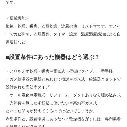
です。
＜搭載機能＞
換気・乾燥、暖房、衣類乾燥、涼風の他、ミストサウナ、ナノイ
ーでカビ抑制、衣類脱臭、タイマー設定、温度湿度感知による自
動運転など
■設置条件にあった機器はどう選ぶ？
・とりあえず乾燥・暖房⇒電気式・壁掛けタイプ…一番手軽
・ガス給湯器の更新とあわせて検討⇒ガス式・給湯器とセットで
設計された高効率タイプ
・オール電化⇒電気式・リフォーム、ダクトありなら埋め込み式
・光熱費を気にせず頻繁に使いたい⇒高効率ガス式
といった傾向が見えてくるのではないでしょうか。
希望条件と、設置環境にあったバス乾燥機を探すには、専門業者
の見積もりが必要です。