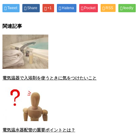
Tweet
Share
+1
Hatena
Pocket
RSS
feedly
関連記事
電気温器で入浴剤を使うときに気をつけたいこと
電気温水器配管の重要ポイントとは？