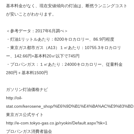
基本料金がなく、現在安値傾向の灯油は、断然ランニングコスト
が安いことがわかります。
＜参考データ：2017年6月調べ＞
・灯油1リットルあたり：8200キロカロリー、86.9円程度
・東京ガス都市ガス（A13）１㎥あたり：10755.3キロカロリ
ー、142.66円+基本料20㎥以下で745円
・プロパンガス：１㎥あたり：24000キロカロリー、従量料金
280円＋基本料1500円
ガソリン灯油価格ナビ
http://oil-
stat.com/kerosene_shop/%E6%9D%B1%E4%BA%AC%E9%83%BD.
東京ガス公式サイト
http://e-com.tokyo-gas.co.jp/ryokin/Default.aspx?tik=1
プロパンガス消費者協会