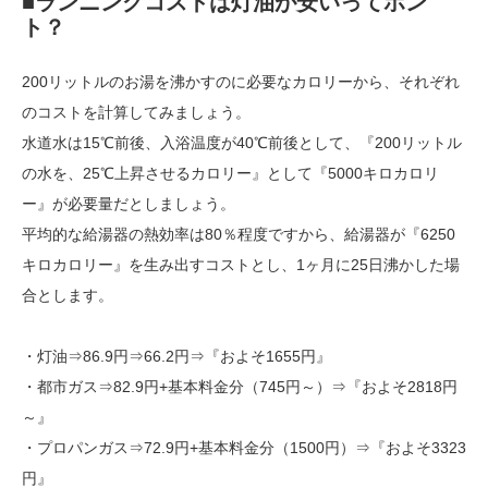
■ランニングコストは灯油が安いってホン
ト？
200リットルのお湯を沸かすのに必要なカロリーから、それぞれ
のコストを計算してみましょう。
水道水は15℃前後、入浴温度が40℃前後として、『200リットル
の水を、25℃上昇させるカロリー』として『5000キロカロリ
ー』が必要量だとしましょう。
平均的な給湯器の熱効率は80％程度ですから、給湯器が『6250
キロカロリー』を生み出すコストとし、1ヶ月に25日沸かした場
合とします。
・灯油⇒86.9円⇒66.2円⇒『およそ1655円』
・都市ガス⇒82.9円+基本料金分（745円～）⇒『およそ2818円
～』
・プロパンガス⇒72.9円+基本料金分（1500円）⇒『およそ3323
円』