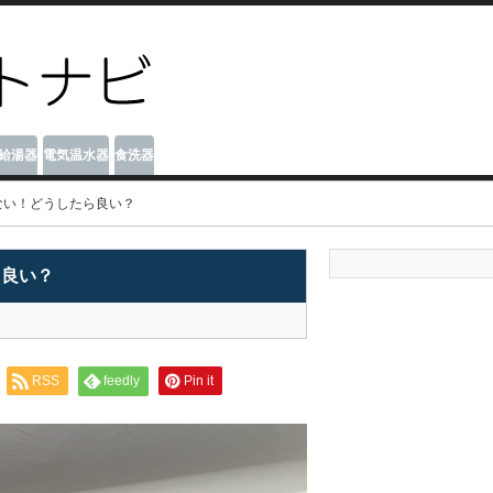
給湯器
電気温水器
食洗器
ない！どうしたら良い？
ら良い？
RSS
feedly
Pin it