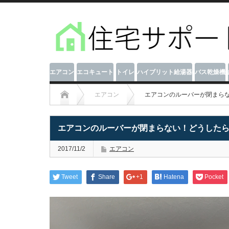
エアコン
エコキュート
トイレ
ハイブリット給湯器
バス乾燥機
エアコン
エアコンのルーバーが閉まら
エアコンのルーバーが閉まらない！どうした
2017/11/2
エアコン
Tweet
Share
+1
Hatena
Pocket