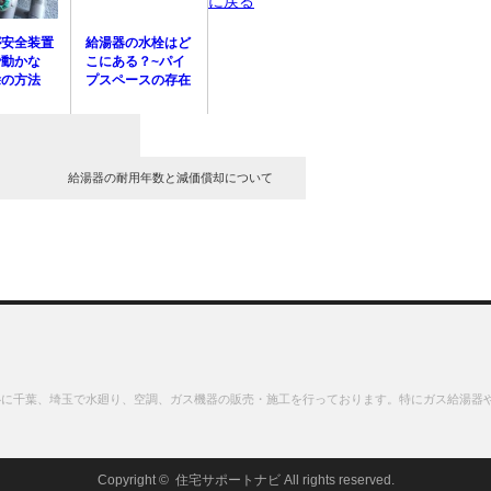
に戻る
が安全装置
給湯器の水栓はど
で動かな
こにある？~パイ
除の方法
プスペースの存在
給湯器の耐用年数と減価償却について
心に千葉、埼玉で水廻り、空調、ガス機器の販売・施工を行っております。特にガス給湯器
Copyright ©
住宅サポートナビ
All rights reserved.