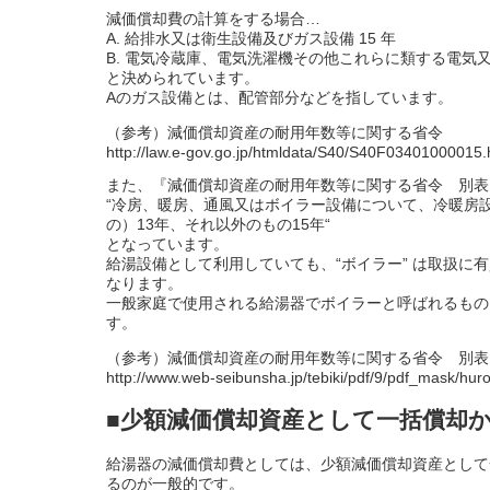
減価償却費の計算をする場合…
A. 給排水又は衛生設備及びガス設備 15 年
B. 電気冷蔵庫、電気洗濯機その他これらに類する電気又
と決められています。
Aのガス設備とは、配管部分などを指しています。
（参考）減価償却資産の耐用年数等に関する省令
http://law.e-gov.go.jp/htmldata/S40/S40F03401000015.
また、『減価償却資産の耐用年数等に関する省令 別表
“冷房、暖房、通風又はボイラー設備について、冷暖房
の）13年、それ以外のもの15年“
となっています。
給湯設備として利用していても、“ボイラー” は取扱に
なります。
一般家庭で使用される給湯器でボイラーと呼ばれるもの
す。
（参考）減価償却資産の耐用年数等に関する省令 別表
http://www.web-seibunsha.jp/tebiki/pdf/9/pdf_mask/hur
■少額減価償却資産として一括償却か
給湯器の減価償却費としては、少額減価償却資産として
るのが一般的です。