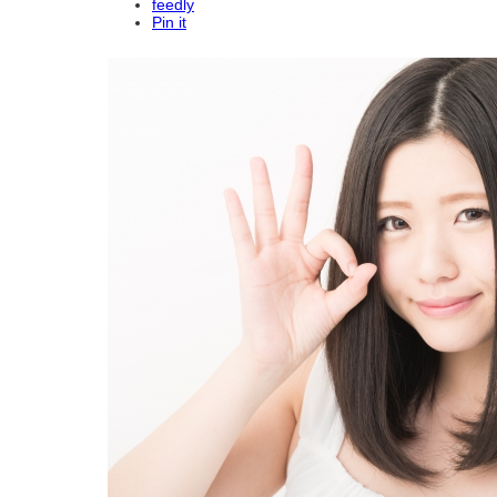
feedly
Pin it