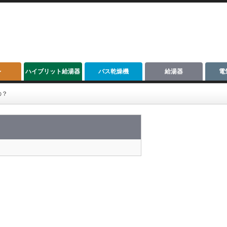
レ
ハイブリット給湯器
バス乾燥機
給湯器
電
の？