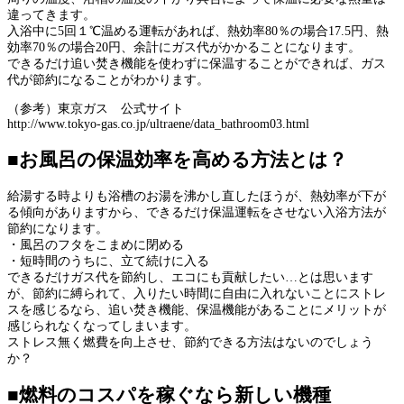
違ってきます。
入浴中に5回１℃温める運転があれば、熱効率80％の場合17.5円、熱
効率70％の場合20円、余計にガス代がかかることになります。
できるだけ追い焚き機能を使わずに保温することができれば、ガス
代が節約になることがわかります。
（参考）東京ガス 公式サイト
http://www.tokyo-gas.co.jp/ultraene/data_bathroom03.html
■お風呂の保温効率を高める方法とは？
給湯する時よりも浴槽のお湯を沸かし直したほうが、熱効率が下が
る傾向がありますから、できるだけ保温運転をさせない入浴方法が
節約になります。
・風呂のフタをこまめに閉める
・短時間のうちに、立て続けに入る
できるだけガス代を節約し、エコにも貢献したい…とは思います
が、節約に縛られて、入りたい時間に自由に入れないことにストレ
スを感じるなら、追い焚き機能、保温機能があることにメリットが
感じられなくなってしまいます。
ストレス無く燃費を向上させ、節約できる方法はないのでしょう
か？
■燃料のコスパを稼ぐなら新しい機種