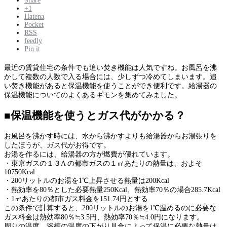
Share
+1
Hatena
Pocket
RSS
feedly
Pin it
最近の賃貸住宅の条件でも追い焚き機能は人気ですね。お風呂を沸
かして複数の人数で入る場合には、少しずつ冷めてしまいます。追
い焚き機能があると保温機能を使うことができ便利です。給湯器の
保温機能についてのよくあるギモンを集めてみました。
■保温機能を使うとガス代がかかる？
お風呂を沸かす時には、水から沸かすよりも給湯器からお湯張りを
したほうが、ガス代がお得です。
お湯を作るには、給湯器の方が燃費が優れています。
・東京ガスの１３A の都市ガスの１㎥あたりの熱量は、およそ
10750Kcal
・200リットルのお湯を1℃上昇させる熱量は200Kcal
・熱効率を80％とした必要熱量250Kcal、熱効率70％の場合285.7Kcal
・1㎥あたりの都市ガス料金を151.74円とする
この条件で計算すると、200リットルのお湯を1℃温めるのに必要な
ガス料金は熱効率80％≒3.5円、熱効率70％≒4.0円になります。
周りの温度、浴槽の温度の下がり具合によって保温に必要な熱量は