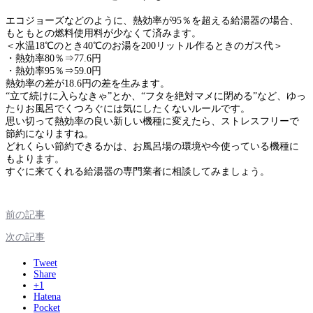
エコジョーズなどのように、熱効率が95％を超える給湯器の場合、
もともとの燃料使用料が少なくて済みます。
＜水温18℃のとき40℃のお湯を200リットル作るときのガス代＞
・熱効率80％⇒77.6円
・熱効率95％⇒59.0円
熱効率の差が18.6円の差を生みます。
“立て続けに入らなきゃ”とか、“フタを絶対マメに閉める”など、ゆっ
たりお風呂でくつろぐには気にしたくないルールです。
思い切って熱効率の良い新しい機種に変えたら、ストレスフリーで
節約になりますね。
どれくらい節約できるかは、お風呂場の環境や今使っている機種に
もよります。
すぐに来てくれる給湯器の専門業者に相談してみましょう。
前の記事
次の記事
Tweet
Share
+1
Hatena
Pocket