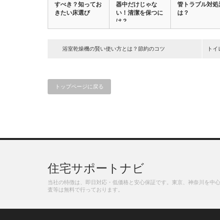
すべき？知ってお
器中だけじゃな
管トラブル対処
きたい床選び
い！清潔を保つに
は？
は？
浴室乾燥機の賢い使い方とは？節約のコツ
トイ
トップページに戻る
住宅サポートナビ
当社の特徴は、即日対応・低価格と安心保証です。東京、神奈川を中
査等は無料で行っております。