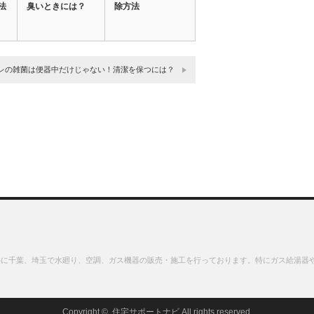
法
臭いときには？
除方法
レの雑菌は便器中だけじゃない！清潔を保つには？
心に千葉、埼玉で水廻り、空調、ガス機器の販売・施工を行っております。特にガス給湯器
Copyright ©
住宅サポートナビ
All rights reserved.