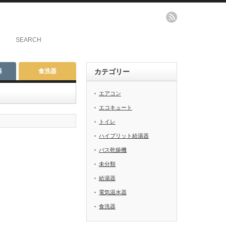
器
食洗器
カテゴリー
エアコン
エコキュート
トイレ
ハイブリット給湯器
バス乾燥機
未分類
給湯器
電気温水器
食洗器