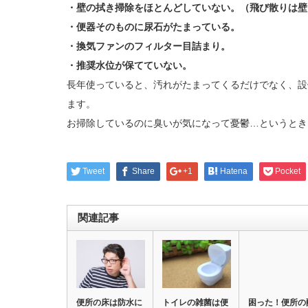
・壁の拭き掃除をほとんどしていない。（飛び散りは壁
・便器そのものに尿石がたまっている。
・換気ファンのフィルター目詰まり。
・推奨水位が保てていない。
長年使っていると、汚れがたまってくるだけでなく、設
ます。
お掃除しているのに臭いが気になって憂鬱…というとき
Tweet
Share
+1
Hatena
Pocket
関連記事
便所の床は防水に
トイレの雑菌は便
困った！便所の