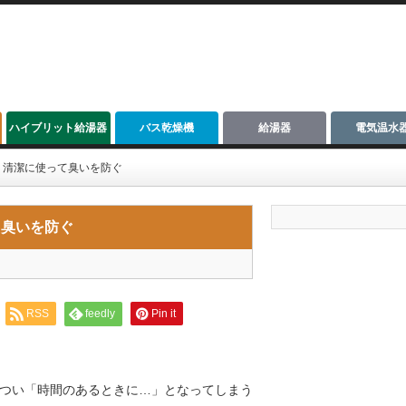
ハイブリット給湯器
バス乾燥機
給湯器
電気温水
？清潔に使って臭いを防ぐ
て臭いを防ぐ
RSS
feedly
Pin it
つい「時間のあるときに…」となってしまう