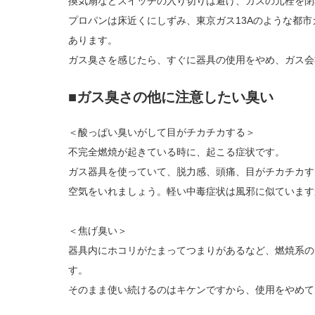
換気扇などスイッチの入り切りは避け、ガスの元栓を閉
プロパンは床近くにしずみ、東京ガス13Aのような都
あります。
ガス臭さを感じたら、すぐに器具の使用をやめ、ガス会
■ガス臭さの他に注意したい臭い
＜酸っぱい臭いがして目がチカチカする＞
不完全燃焼が起きている時に、起こる症状です。
ガス器具を使っていて、脱力感、頭痛、目がチカチカす
空気をいれましょう。軽い中毒症状は風邪に似ています
＜焦げ臭い＞
器具内にホコリがたまってつまりがあるなど、燃焼系の
す。
そのまま使い続けるのはキケンですから、使用をやめて