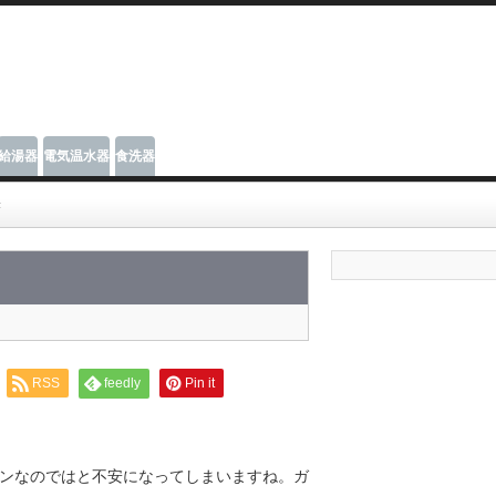
給湯器
電気温水器
食洗器
き
RSS
feedly
Pin it
ンなのではと不安になってしまいますね。ガ