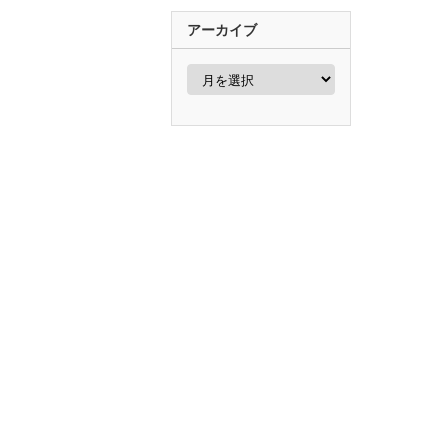
アーカイブ
ア
ー
カ
イ
ブ